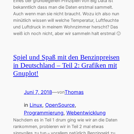
Eines der grundlegenen Prinzipien von Big Data ist
bekanntlich dass man die Daten erstmal sammelt.
Auch wenn man sie nicht braucht. Wozu ich also nun
minütlich wissen will welche Temperatur, Luftfeuchte
und Luftdruck in meinem Wohnzimmer herscht? Das
weiß ich noch nicht, aber wir sammeln halt erstmal 🙂
Spiel und Spaß mit den Benzinpreisen
in Deutschland – Teil 2: Grafiken mit
Gnuplot!
Juni 7, 2018
—
Thomas
von
in
Linux
, 
OpenSource
, 
Programmierung
, 
Webentwicklung
Nachdem es in Teil 1 drum ging wie wir an die Daten
rankommen, probieren wir in Teil 2 mal etwas
sinnvolles zu tun – vorallem natürlich Benzingeld zu