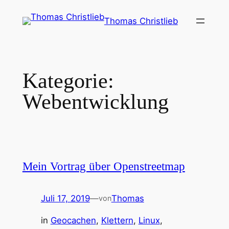
Zum
Thomas Christlieb
Inhalt
springen
Kategorie:
Webentwicklung
Mein Vortrag über Openstreetmap
Juli 17, 2019
—
Thomas
von
in
Geocachen
, 
Klettern
, 
Linux
, 