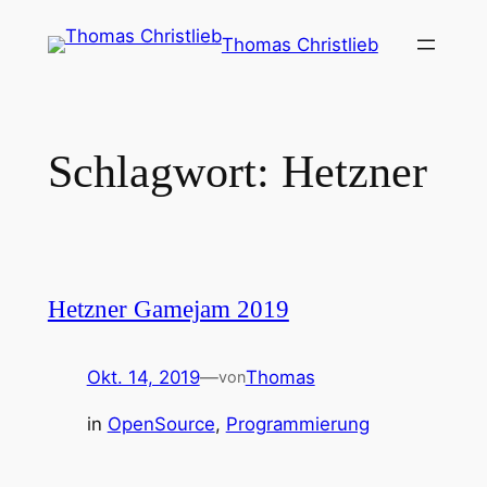
Zum
Thomas Christlieb
Inhalt
springen
Schlagwort:
Hetzner
Hetzner Gamejam 2019
Okt. 14, 2019
—
Thomas
von
in
OpenSource
, 
Programmierung