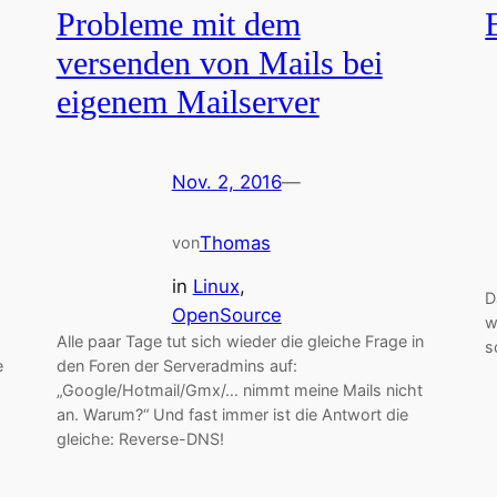
Probleme mit dem
versenden von Mails bei
eigenem Mailserver
Nov. 2, 2016
—
Thomas
von
in
Linux
, 
D
OpenSource
w
Alle paar Tage tut sich wieder die gleiche Frage in
s
e
den Foren der Serveradmins auf:
„Google/Hotmail/Gmx/… nimmt meine Mails nicht
an. Warum?“ Und fast immer ist die Antwort die
gleiche: Reverse-DNS!