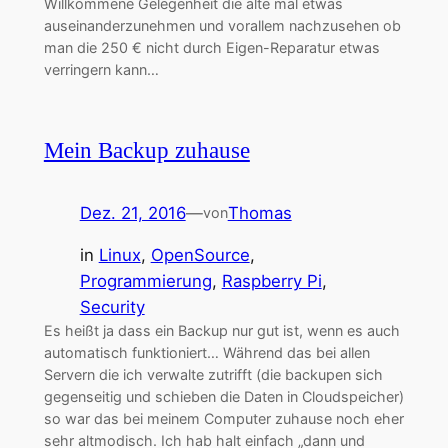
Willkommene Gelegenheit die alte mal etwas
auseinanderzunehmen und vorallem nachzusehen ob
man die 250 € nicht durch Eigen-Reparatur etwas
verringern kann…
Mein Backup zuhause
Dez. 21, 2016
—
Thomas
von
in
Linux
, 
OpenSource
, 
Programmierung
, 
Raspberry Pi
, 
Security
Es heißt ja dass ein Backup nur gut ist, wenn es auch
automatisch funktioniert… Während das bei allen
Servern die ich verwalte zutrifft (die backupen sich
gegenseitig und schieben die Daten in Cloudspeicher)
so war das bei meinem Computer zuhause noch eher
sehr altmodisch. Ich hab halt einfach „dann und