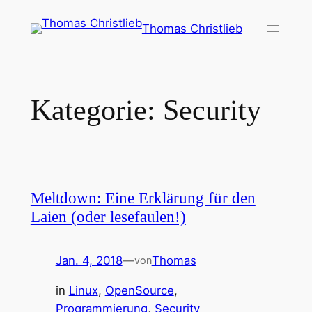
Zum
Thomas Christlieb
Inhalt
springen
Kategorie:
Security
Meltdown: Eine Erklärung für den
Laien (oder lesefaulen!)
Jan. 4, 2018
—
Thomas
von
in
Linux
, 
OpenSource
, 
Programmierung
, 
Security