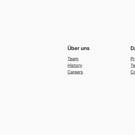
Über uns
D
Team
Pr
History
Te
Careers
C