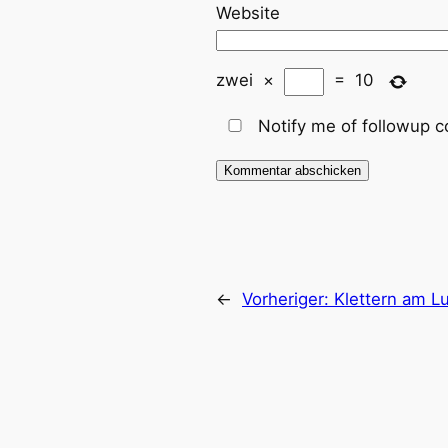
Website
zwei
×
=
10
Notify me of followup c
←
Vorheriger:
Klettern am 