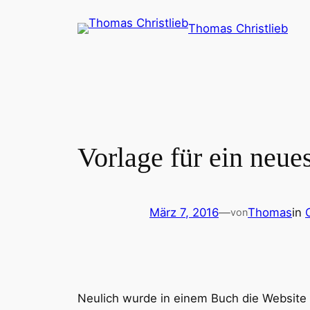
Zum
Thomas Christlieb
Inhalt
springen
Vorlage für ein neu
März 7, 2016
—
Thomas
in
von
Neulich wurde in einem Buch die Website