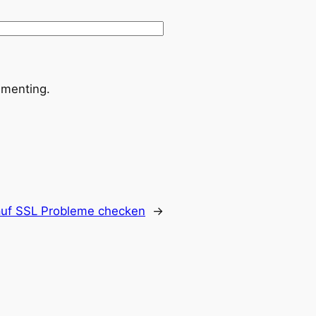
menting.
auf SSL Probleme checken
→