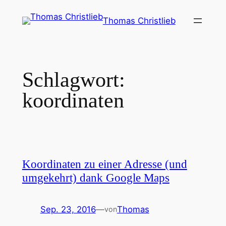
Zum
Thomas Christlieb
Inhalt
springen
Schlagwort:
koordinaten
Koordinaten zu einer Adresse (und
umgekehrt) dank Google Maps
Sep. 23, 2016
—
Thomas
von