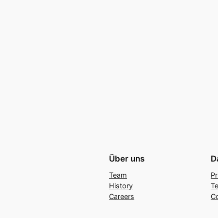
Über uns
D
Team
Pr
History
Te
Careers
C