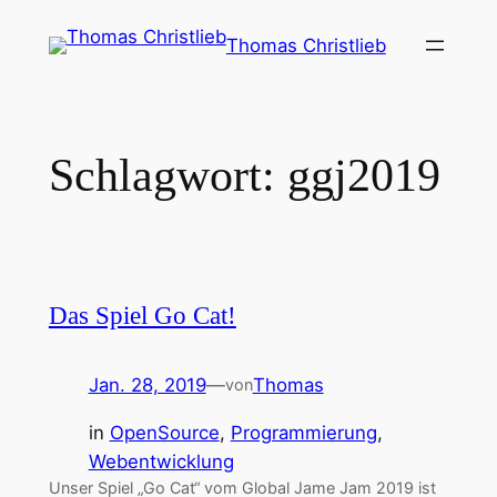
Zum
Thomas Christlieb
Inhalt
springen
Schlagwort:
ggj2019
Das Spiel Go Cat!
Jan. 28, 2019
—
Thomas
von
in
OpenSource
, 
Programmierung
, 
Webentwicklung
Unser Spiel „Go Cat“ vom Global Jame Jam 2019 ist