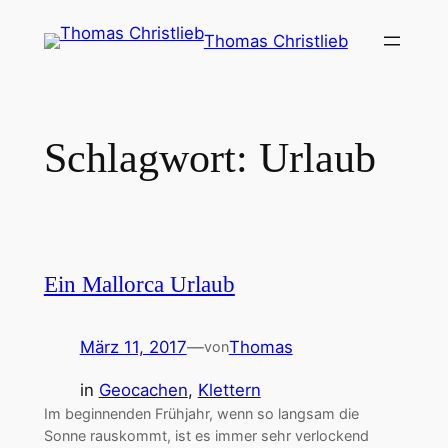
Zum
Thomas Christlieb
Inhalt
springen
Schlagwort:
Urlaub
Ein Mallorca Urlaub
März 11, 2017
—
Thomas
von
in
Geocachen
, 
Klettern
Im beginnenden Frühjahr, wenn so langsam die
Sonne rauskommt, ist es immer sehr verlockend