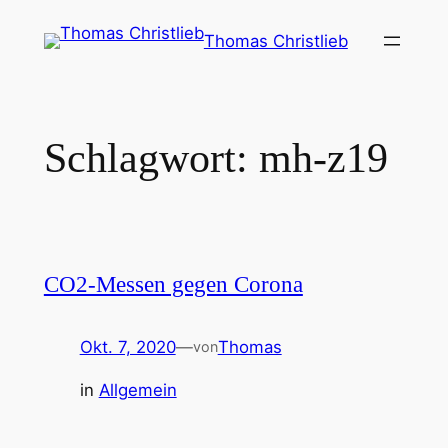
Zum
Thomas Christlieb
Inhalt
springen
Schlagwort:
mh-z19
CO2-Messen gegen Corona
Okt. 7, 2020
—
Thomas
von
in
Allgemein