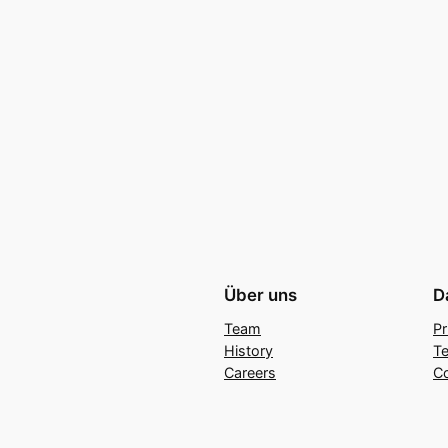
Über uns
D
Team
Pr
History
Te
Careers
C