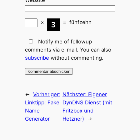
×
=
fünfzehn
Notify me of followup
comments via e-mail. You can also
subscribe
without commenting.
←
Vorheriger:
Nächster:
Eigener
Linktipp: Fake
DynDNS Dienst (mit
Name
Fritzbox und
Generator
Hetzner)
→