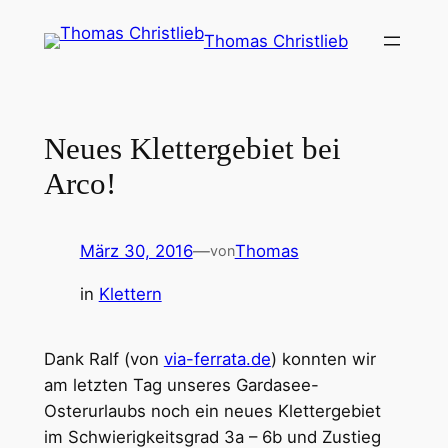
Zum
Thomas Christlieb
Inhalt
springen
Neues Klettergebiet bei
Arco!
März 30, 2016
—
Thomas
von
in
Klettern
Dank Ralf (von
via-ferrata.de
) konnten wir
am letzten Tag unseres Gardasee-
Osterurlaubs noch ein neues Klettergebiet
im Schwierigkeitsgrad 3a – 6b und Zustieg