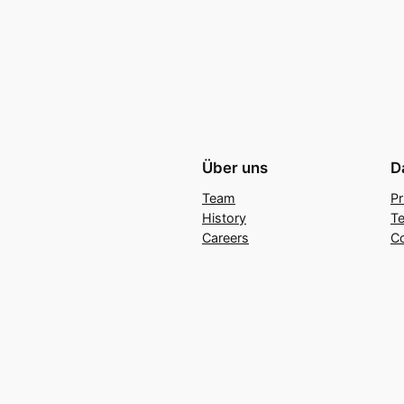
Über uns
D
Team
Pr
History
Te
Careers
C